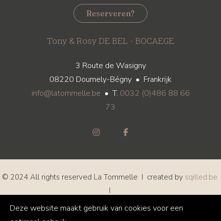
Reserveren?
Tony & Rosy DE BEL - BOCAEGE
3 Route de Wasigny
08220 Doumely-Bégny • Frankrijk
info@latommelle.be
• T.
0032 (0)486 88 66
73
© 2024 All rights reserved La Tommelle I created by
sqilled.be
I
Privacy
I
Disclaimer
I
Cookie Policy
Deze website maakt gebruik van cookies voor een