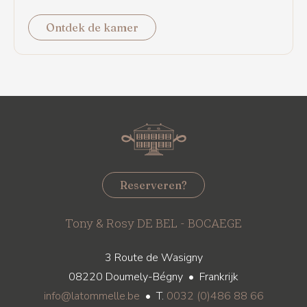
Ontdek de kamer
Reserveren?
Tony & Rosy DE BEL - BOCAEGE
3 Route de Wasigny
08220 Doumely-Bégny • Frankrijk
info@latommelle.be
• T.
0032 (0)486 88 66